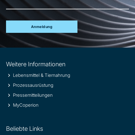
Anmeldung
Site
Weitere Informationen
information
Lebensmittel & Tiernahrung
Prozessausrüstung
Pressemitteilungen
MyCoperion
Beliebte Links