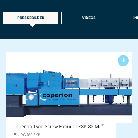
PRESSEBILDER
VIDEOS
I
Coperion Twin Screw Extruder ZSK 82 Mc¹⁸
JPG (63,5KB)