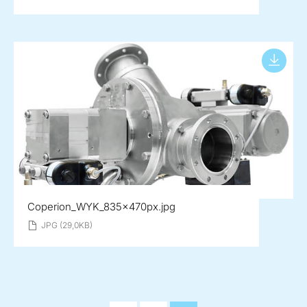
Coperion_WYK_835x470px.jpg
JPG (29,0KB)