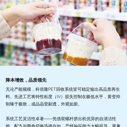
降本增效，品质领先
无论产能规模，科倍隆PET回收系统皆可稳定输出高品质再生
料。先进工艺将特性粘度（IV）损失控制在极低水平，黄变抑
制臻于极致，成品晶莹剔透，外观如新。
系统工艺灵活性卓著——凭借双螺杆挤出机优异的自清洁性
能，配方与颜色切换迅捷自如，产线响应能力大幅提升。更兼