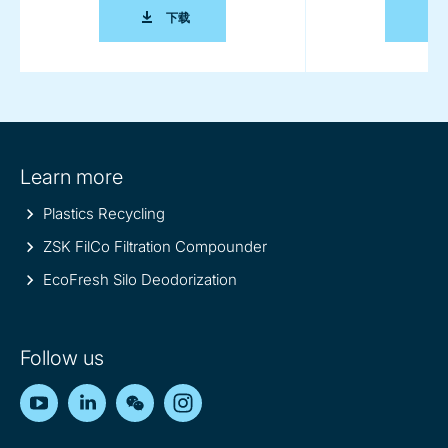
PET RECYCLING LINES BROCHURE
下载
Site
Learn more
information
Plastics Recycling
ZSK FilCo Filtration Compounder
EcoFresh Silo Deodorization
Follow us
YouTube
LinkedIn
WeChat
Instagram