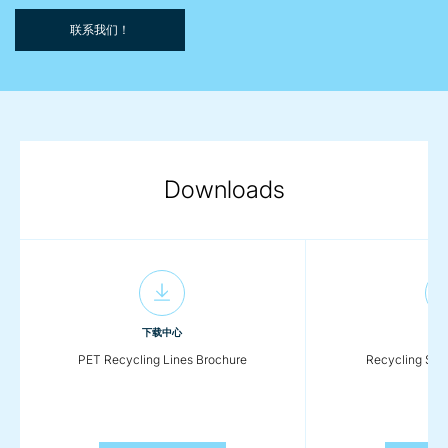
联系我们！
Downloads
下载中心
下
PET Recycling Lines Brochure
Recycling Sol