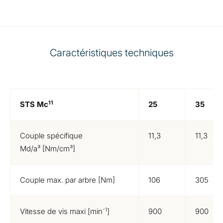
Caractéristiques techniques
11
STS Mc
25
35
Couple spécifique
11,3
11,3
Md/a³ [Nm/cm³]
Couple max. par arbre [Nm]
106
305
-1
Vitesse de vis maxi [min
]
900
900