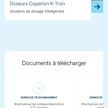
Doseurs Coperion K-Tron
Solutions de dosage intelligentes
Documents à télécharger
ESPACE DE TÉLÉCHARGEMENT
ESPACE DE TÉ
Brochure sur les compoundeurs bivis
Brochure sur la fab
STS (anglais)
maître (