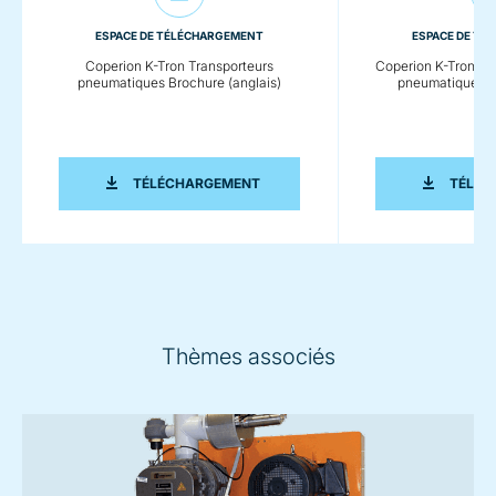
ESPACE DE TÉLÉCHARGEMENT
ESPACE DE TÉ
Coperion K-Tron Transporteurs
Coperion K-Tron Sy
pneumatiques Brochure (anglais)
pneumatique Bro
COPERION K-TRON TRANSPORTEUR
TÉLÉCHARGEMENT
TÉLÉC
Thèmes associés