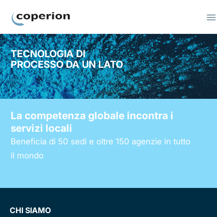
Coperion
TECNOLOGIA DI
PROCESSO DA UN LATO
La competenza globale incontra i
servizi locali
Beneficia di 50 sedi e oltre 150 agenzie in tutto
il mondo
CHI SIAMO