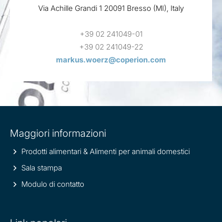
Via Achille Grandi 1 20091 Bresso (MI), Italy
+39 02 241049-01
+39 02 241049-22
markus.woerz@coperion.com
Site
Maggiori informazioni
information
Prodotti alimentari & Alimenti per animali domestici
Sala stampa
Modulo di contatto