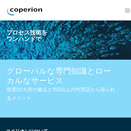
Coperion
プロセス技術を
ワンハンドで
グローバルな専門知識とロー
カルなサービス
世界50カ所の拠点と150以上の代理店から得られ
るメリット