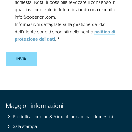
richiesta. Nota: è possibile revocare il consenso in
qualsiasi momento in futuro inviando una e-mail a
info@coperion.com.
Informazioni dettagliate sulla gestione dei dati
dell'utente sono disponibili nella nostra
politica di
protezione dei dati
.
*
Site
Maggiori informazioni
information
Prodotti alimentari & Alimenti per animali domestici
Sala stampa