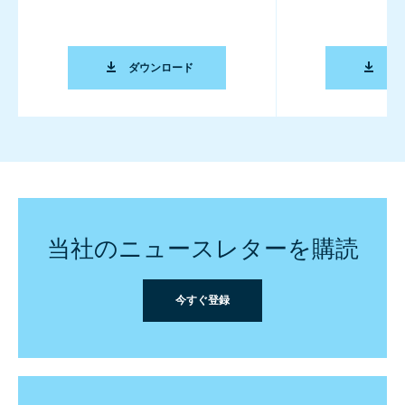
化学用途分野での混錬に関するパンフレット (E
ダウンロード
ダ
当社のニュースレターを購読
今すぐ登録