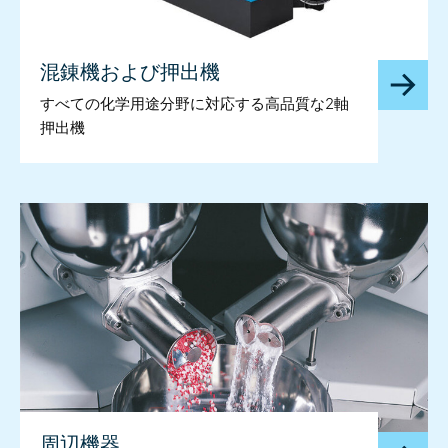
混錬機および押出機
すべての化学用途分野に対応する高品質な2軸
押出機
周辺機器