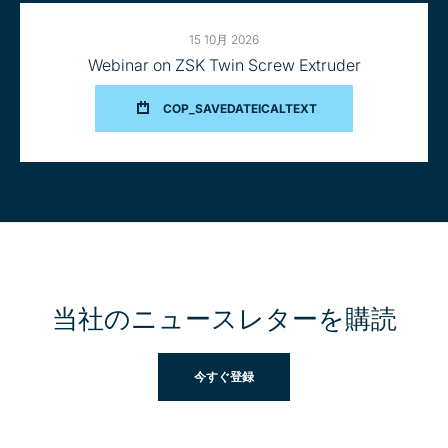
EXTRUDER
15 10月 2026
Webinar on ZSK Twin Screw Extruder
FOR
COP_SAVEDATEICALTEXT
WEBINAR
ON
ZSK
TWIN
SCREW
EXTRUDER
当社のニュースレターを購読
今すぐ登録