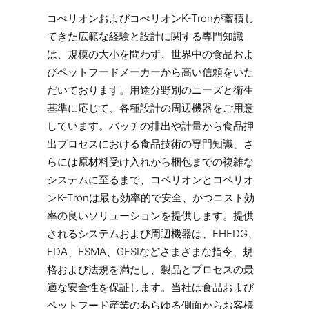
コぺリオンおよびコぺリオンK-Tronが蓄積し
てきた広範な経験と設計に関する専門知識
は、規模の大小を問わず、世界中の食品およ
びペットフードメーカーから高い信頼をいた
だいております。用途分野別のニーズと衛生
基準に応じて、各種設計の周辺機器をご用意
しています。バッチの排出や計量から食品押
出プロセスにおける食品技術の専門知識、さ
らには原材料受け入れから梱包までの複雑な
システムに至るまで、コペリオンとコペリオ
ンK-Tronは最も効率的で安全、かつコスト効
率の良いソリューションを提供します。提供
されるシステムおよび周辺機器は、EHEDG、
FDA、FSMA、GFSIなどさまざまな指令、規
格および法規を満たし、製品とプロセスの最
適な安全性を保証します。当社は食品および
ペットフード産業のあらゆる側面からお客様