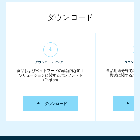
ダウンロード
ダウンロードセンター
ダウンロ
食品およびペットフードの革新的な加工
食品用途分野での
ソリューションに関するパンフレット
搬送に関するパンフレ
(English)
食品およびペットフードの革新的な加工ソリュ
ダウンロード
ダ