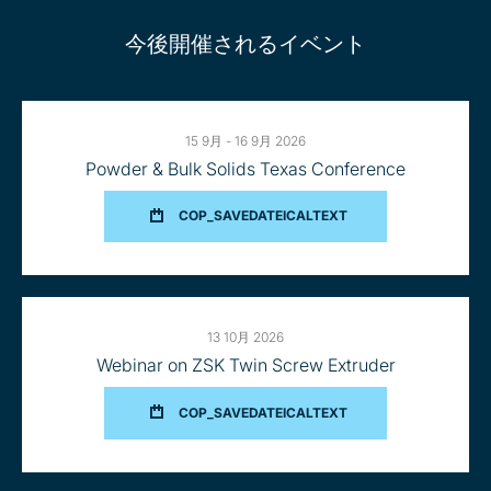
今後開催されるイベント
15 9月 - 16 9月 2026
Powder & Bulk Solids Texas Conference
FOR
COP_SAVEDATEICALTEXT
POWDER
&
BULK
SOLIDS
TEXAS
CONFERENCE
13 10月 2026
Webinar on ZSK Twin Screw Extruder
FOR
COP_SAVEDATEICALTEXT
WEBINAR
ON
ZSK
TWIN
SCREW