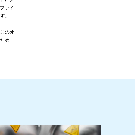
ファイ
す。
このオ
ため