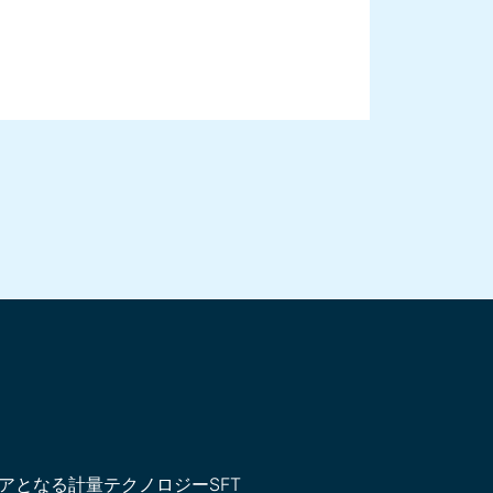
高精度ロードセルSFT
トフィーダ
ーダをプロセスインレットを中心にグループ化することが可能
アとなる計量テクノロジーSFT