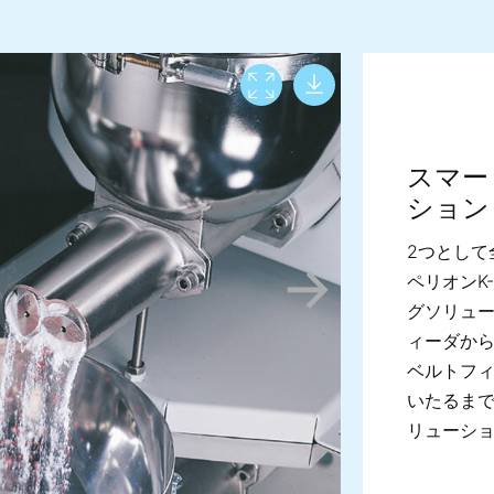
Download lar
View full screen
スマー
ション
2つとして
ペリオンK
グソリュ
ィーダか
ベルトフ
いたるま
リューシ