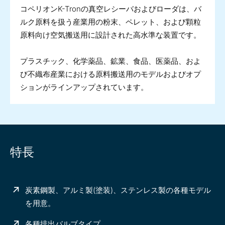
コペリオンK-Tronの真空レシーバおよびローダは、バ
ルク原料を扱う産業用の粉末、ペレット、および顆粒
原料向け空気搬送用に設計された高水準な装置です。
プラスチック、化学薬品、鉱業、食品、医薬品、およ
び不織布産業における原料搬送用のモデルおよびオプ
ションがラインアップされています。
特長
炭素鋼製、アルミ製(塗装)、ステンレス製の各種モデル
を用意。
各種排出バルブタイプ。