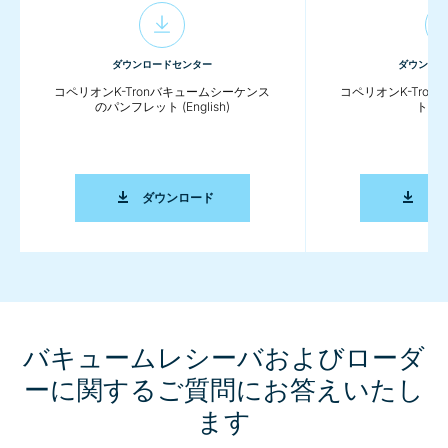
ダウンロードセンター
ダウンロー
コペリオンK-Tronバキュームシーケンス
コペリオンK-Tro
のパンフレット (English)
ト (En
コペリオンK-TRONバキュームシーケンスのパ
ダウンロード
ダ
バキュームレシーバおよびローダ
ーに関するご質問にお答えいたし
ます