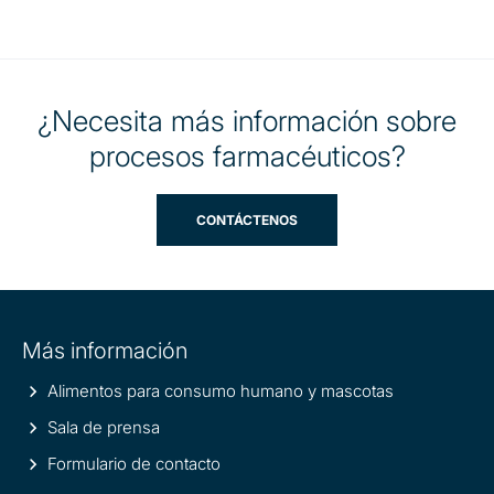
¿Necesita más información sobre
procesos farmacéuticos?
CONTÁCTENOS
Site
Más información
information
Alimentos para consumo humano y mascotas
Sala de prensa
Formulario de contacto