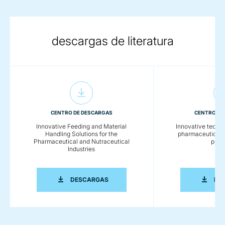
descargas de literatura
CENTRO DE DESCARGAS
CENTRO DE
Innovative Feeding and Material
Innovative techno
Handling Solutions for the
pharmaceutical 
Pharmaceutical and Nutraceutical
proc
Industries
INNOVATIVE FEEDING AND MATERIAL 
DESCARGAS
DE