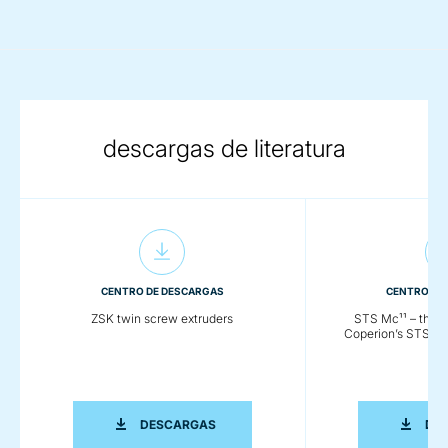
descargas de literatura
CENTRO DE DESCARGAS
CENTRO DE
ZSK twin screw extruders
STS Mc¹¹ – the n
Coperion’s STS twi
ZSK TWIN SCREW EXTRUDERS
DESCARGAS
DE