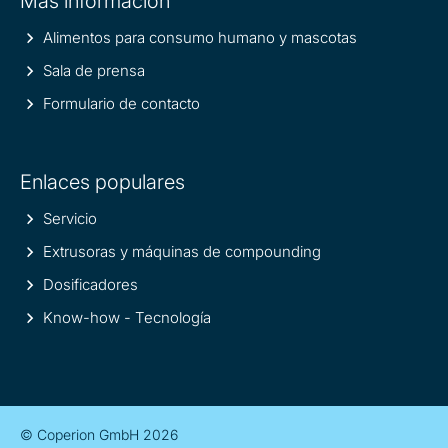
Más información
information
Alimentos para consumo humano y mascotas
Sala de prensa
Formulario de contacto
Enlaces populares
Servicio
Extrusoras y máquinas de compounding
Dosificadores
Know-how - Tecnología
© Coperion GmbH 2026