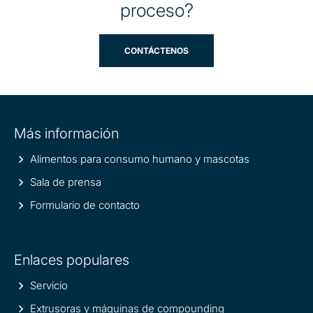
proceso?
CONTÁCTENOS
Site
Más información
information
Alimentos para consumo humano y mascotas
Sala de prensa
Formulario de contacto
Enlaces populares
Servicio
Extrusoras y máquinas de compounding