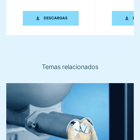
WE FOCUS ON PRECISION. DEFINING 
DESCARGAS
DE
Temas relacionados