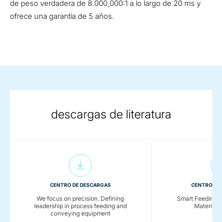
de peso verdadera de 8.000,000:1 a lo largo de 20 ms y
ofrece una garantía de 5 años.
descargas de literatura
CENTRO DE DESCARGAS
CENTRO DE
We focus on precision. Defining
Smart Feeding So
leadership in process feeding and
Material 
conveying equipment