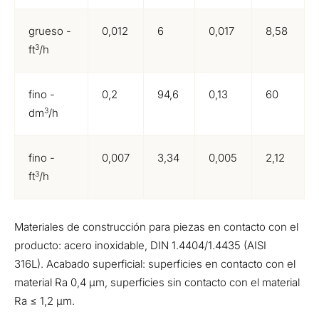
grueso -
0,012
6
0,017
8,58
3
ft
/h
fino -
0,2
94,6
0,13
60
3
dm
/h
fino -
0,007
3,34
0,005
2,12
3
ft
/h
Materiales de construcción para piezas en contacto con el
producto: acero inoxidable, DIN 1.4404/1.4435 (AISI
316L). Acabado superficial: superficies en contacto con el
material Ra 0,4 µm, superficies sin contacto con el material
Ra ≤ 1,2 µm.