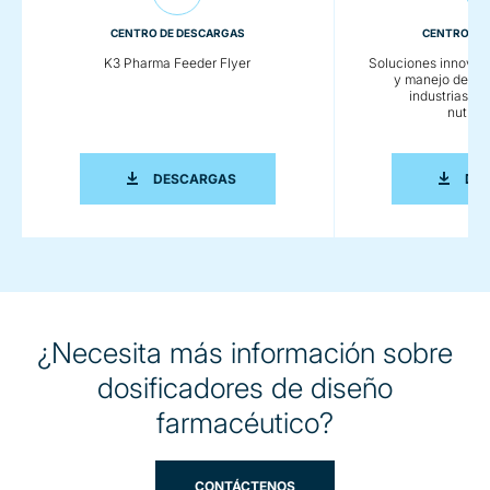
CENTRO DE DESCARGAS
CENTRO DE
K3 Pharma Feeder Flyer
Soluciones innovado
y manejo de mat
industrias fa
nutrac
K3 PHARMA FEEDER FLYER
DESCARGAS
DE
¿Necesita más información sobre
dosificadores de diseño
farmacéutico?
CONTÁCTENOS