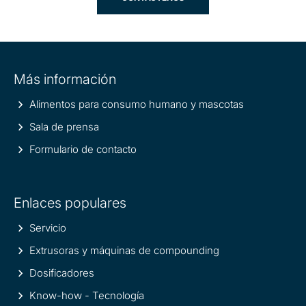
Site
Más información
information
Alimentos para consumo humano y mascotas
Sala de prensa
Formulario de contacto
Enlaces populares
Servicio
Extrusoras y máquinas de compounding
Dosificadores
Know-how - Tecnología