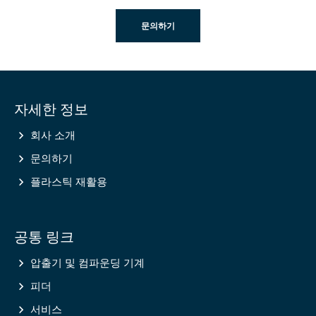
문의하기
Site
자세한 정보
information
회사 소개
문의하기
플라스틱 재활용
공통 링크
압출기 및 컴파운딩 기계
피더
서비스