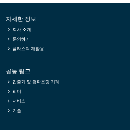
Site
자세한 정보
information
회사 소개
문의하기
플라스틱 재활용
공통 링크
압출기 및 컴파운딩 기계
피더
서비스
기술