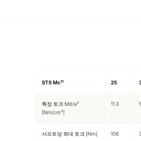
11
STS Mc
25
특정 토크 Md/a³
11.3
1
[Nm/cm³]
샤프트당 최대 토크 [Nm]
106