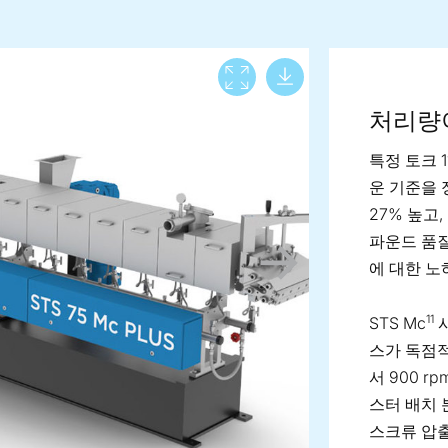
Download lar
View full screen
처리량
특정 토크 1
운 기준을 
27% 높고
파운드 품질
에 대한 노
11
STS Mc
시
스가 독점적
서 900 
스터 배치 
스크류 압출