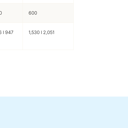
0
600
6 I 947
1,530 I 2,051