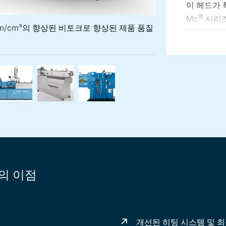
이 헤드가 
18
Mc
시리즈
6 Nm/cm³의 향상된 비토크로 향상된 제품 품질
새롭게 최
비틀림을 
11
STS Mc
윈 스크류 압출기는 13.6 Nm/cm³의 향상된 비토크로 향상된 제품 
윈 스크류 압출기 STS 65 Mc¹¹ 및 사이드 피더
 토크 11.3 Nm/cm³의 트윈 스크류 컴파운더 STS 65 Mc¹¹
스크류 속도 900 rpm의 트윈 스크류 압출기 STS 96 Mc¹
트윈 스크류 컴파운더 STS 35 Mc¹¹ – 마
STS 25 Mc¹¹
STS Mc¹¹ 시리즈의 
야를 커버
공합니다. S
하여 생산됩
성능을 낼 
원금을 회수
설계되어 2
한의 유연
더의 이점
개선된 히팅 시스템 및 