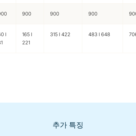
900
900
900
900
90
0 I
165 I
315 I 422
483 I 648
70
81
221
추가 특징