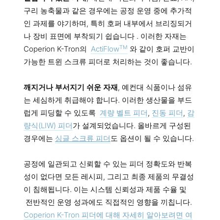
구리 농축물과 같은 경우에는 공정 운영 중에 추가적
인 과제를 야기하며, 특히 호퍼 내부에서 브리징되거
나 장비 표면에 부착되기 쉽습니다 . 이러한 자재는
TM
Coperion K-Tron의
ActiFlow
와 같이 호퍼 교반이
가능한 트윈 스크류 피더로 처리하는 것이 좋습니다.
깨지거나 부서지기 쉬운 자재
, 예컨대 식품이나 섬유
는 세심하게 취급해야 합니다. 이러한 생산물을 부드
럽게 피딩할 수 있도록
계량 벨트 피더
,
진동 피더
,
감
량식(LIW) 피더
가 설계되었습니다. 올바르게 구성된
경우에는
싱글
스크류
피더
도 옵션이 될 수 있습니다.
공정에 일관되고 신뢰할 수 있는 피더 정확도와 반복
성이 없다면 모든 레시피, 그리고 최종 제품의 무결성
이 침해됩니다. 이는 시스템 신뢰성과 제품 수율 및
전반적인 운영 성과에도 직접적인 영향을 끼칩니다.
Coperion K-Tron 피더에 대해 자세히 알아보려면 여