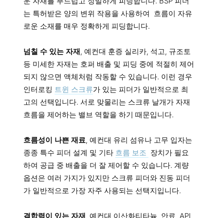
운 자재를 부드럽고 정밀하게 피딩합니다. BSP 피더
는 특허받은 양의 변위 작용을 사용하여 흐름이 자유
로운 소재를 매우 정확하게 피딩합니다.
넘칠 수 있는 자재
, 예컨대 훈증 실리카, 석고, 규조토
등 미세한 자재는 호퍼 배출 및 피딩 중에 적절히 제어
되지 않으면 액체처럼 작동할 수 있습니다. 이런 경우
인터로킹
트윈 스크류
가 있는 피더가 일반적으로 최
고의 선택입니다. 서로 맞물리는 스크류 날개가 자재
흐름을 제어하는 밸브 역할을 하기 때문입니다.
흐름성이 나쁜 재료
, 예컨대 유리 섬유나 고무 입자는
종종 특수 피더 설계 및 기타
흐름 보조
장치가 필요
하여 공급 중 배출을 더 잘 제어할 수 있습니다. 계량
옵션은 여러 가지가 있지만 스크류 피더와 진동 피더
가 일반적으로 가장 자주 사용되는 선택지입니다.
결합력이 있는 자재
, 예컨대 이산화티타늄, 안료, API,