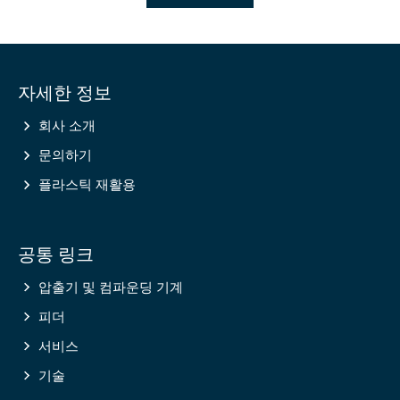
Site
자세한 정보
information
회사 소개
문의하기
플라스틱 재활용
공통 링크
압출기 및 컴파운딩 기계
피더
서비스
기술