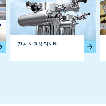
진공 시퀀싱 리시버