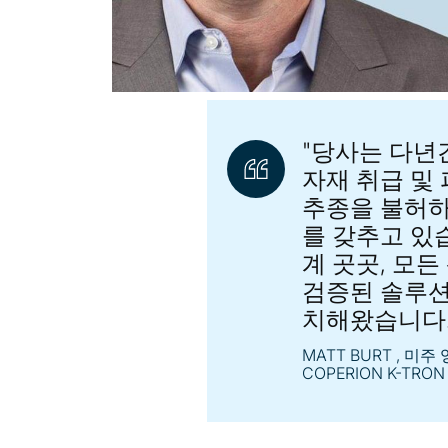
"당사는 다년
자재 취급 및
추종을 불허하
를 갖추고 있
계 곳곳, 모
검증된 솔루션
치해왔습니다.
MATT BURT
, 미주
COPERION K-TRON