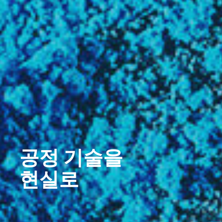
공정 기술을
현실로