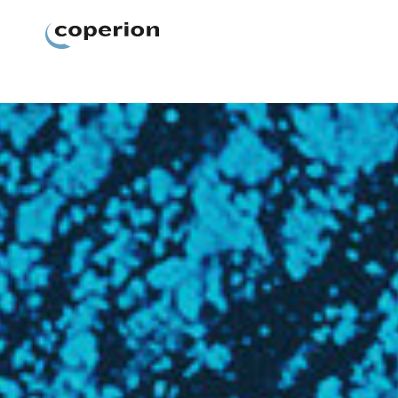
Coperion