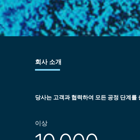
회사 소개
당사는 고객과 협력하여 모든 공정 단계를 
이상