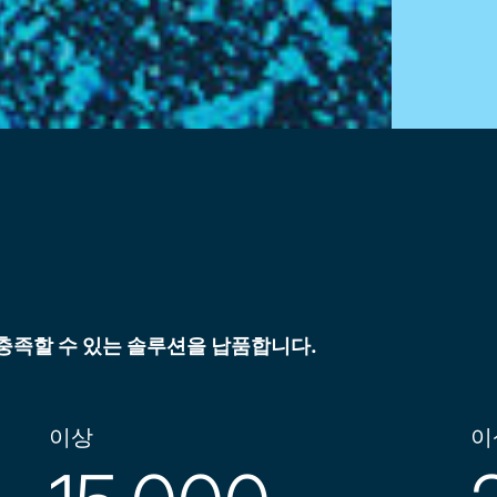
충족할 수 있는 솔루션을 납품합니다.
이상
이