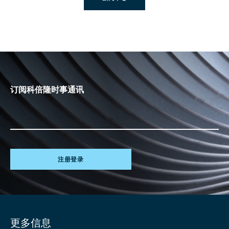
订阅科倍隆时事通讯
注册登录
Site
更多信息
information