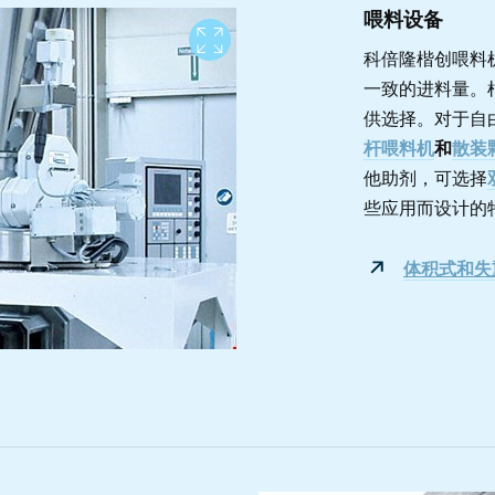
喂料设备
View full screen
科倍隆楷创喂料
一致的进料量。
供选择。对于自
杆喂料机
和
散装
他助剂，可选择
些应用而设计的
体积式和失