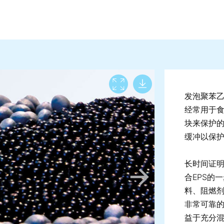
Download lar
View full screen
发泡聚苯乙
经常用于
块来保护
缓冲以保
长时间证
合EPS的
料、阻燃
非常可靠
益于充分混