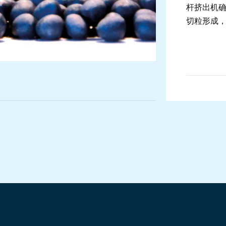
杆挤出机
切粒形成
发泡聚苯乙烯 EPS