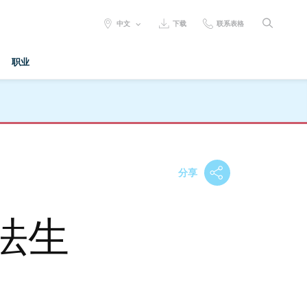
SELECT
中文
下载
联系表格
LANGUAGE:
职业
分享
法生