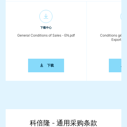
下载中心
下载
General Conditions of Sales - EN.pdf
Conditions généra
Exportatio
GENERAL CONDITIONS OF SALES - EN.PDF
下载
科倍隆 - 通用采购条款