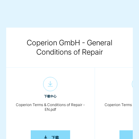
Coperion GmbH - General
Conditions of Repair
下载中心
下
Coperion Terms & Conditions of Repair -
Coperion Terms & Co
EN.pdf
DE
COPERION TERMS & CONDITIONS OF REPAIR
下载