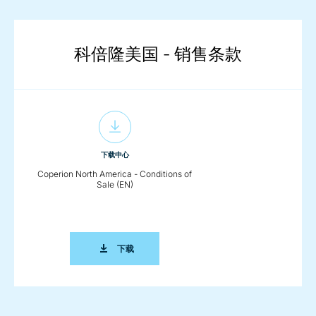
科倍隆美国 - 销售条款
下载中心
Coperion North America - Conditions of
Sale (EN)
COPERION NORTH AMERICA - CONDITIONS 
下载