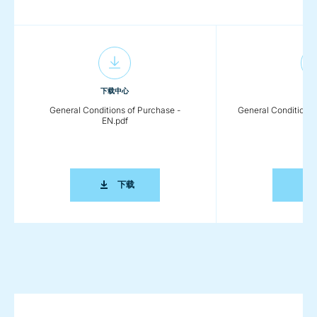
下载中心
下
General Conditions of Purchase -
General Conditions 
EN.pdf
GENERAL CONDITIONS OF PURCHASE - EN.
下载