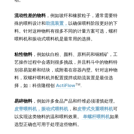
流动性差的物料
，例如玻纤和橡胶粒子，通常需要特
殊的喂料设计和
助流装置，
以确保喂料阶段更好的下
料。针对这种物料有很多不同的计量方案可选，螺杆
喂料机和振动式喂料机是最常用的选择。
粘性物料
，例如钛白粉、颜料、原料药和铜精矿，工
艺操作过程中会遇到很多挑战，并且料斗中的物料特
别容易架桥和结块，或附着在容器内壁。针对这种物
料，双螺杆喂料机并配置搅拌或助流装置是最佳选
TM
择，如：科倍隆楷创
ActiFlow
.
易碎物料
，例如许多食品产品和纤维必须谨慎处理。
皮带喂料机，
振动式喂料机
，和
皮带式失重喂料机
可
以实现这类物料的温和喂料效果。
单螺杆喂料机
如果
选型正确也可用于处理这些物料。