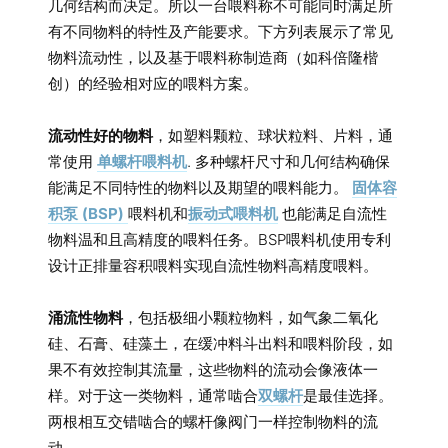
几何结构而决定。所以一台喂料称不可能同时满足所
有不同物料的特性及产能要求。下方列表展示了常见
物料流动性，以及基于喂料称制造商（如科倍隆楷
创）的经验相对应的喂料方案。
流动性好的物料
，如塑料颗粒、球状粒料、片料，通
常使用
单螺杆喂料机
. 多种螺杆尺寸和几何结构确保
能满足不同特性的物料以及期望的喂料能力。
固体容
积泵 (BSP)
喂料机和
振动式喂料机
也能满足自流性
物料温和且高精度的喂料任务。BSP喂料机使用专利
设计正排量容积喂料实现自流性物料高精度喂料。
涌流性物料
，包括极细小颗粒物料，如气象二氧化
硅、石膏、硅藻土，在缓冲料斗出料和喂料阶段，如
果不有效控制其流量，这些物料的流动会像液体一
样。对于这一类物料，通常啮合
双螺杆
是最佳选择。
两根相互交错啮合的螺杆像阀门一样控制物料的流
动。