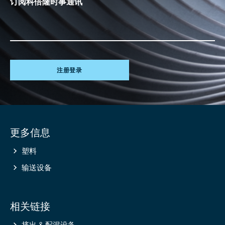
订阅科倍隆时事通讯
注册登录
Site
更多信息
information
塑料
输送设备
相关链接
挤出 & 配混设备