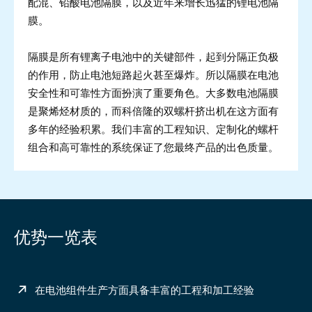
配混、铅酸电池隔膜，以及近年来增长迅猛的锂电池隔
膜。
隔膜是所有锂离子电池中的关键部件，起到分隔正负极
的作用，防止电池短路起火甚至爆炸。所以隔膜在电池
安全性和可靠性方面扮演了重要角色。大多数电池隔膜
是聚烯烃材质的，而科倍隆的双螺杆挤出机在这方面有
多年的经验积累。我们丰富的工程知识、定制化的螺杆
组合和高可靠性的系统保证了您最终产品的出色质量。
优势一览表
在电池组件生产方面具备丰富的工程和加工经验