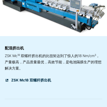
配混挤出机
18
3
ZSK Mc
双螺杆挤出机的比扭矩达到了惊人的18 Nm/cm
，
产量极高，产品质量最优，高效节能，是电池隔膜生产的理想
解决方案。
ZSK Mc18 双螺杆挤出机