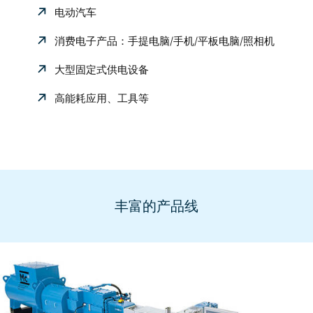
电动汽车
消费电子产品：手提电脑/手机/平板电脑/照相机
大型固定式供电设备
高能耗应用、工具等
丰富的产品线