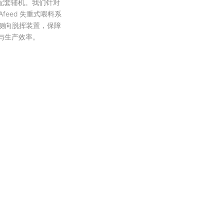
配套辅机。我们针对
Afeed 失重式喂料系
G 侧向脱挥装置，保障
与生产效率。