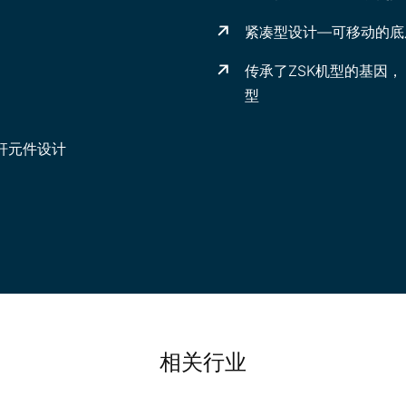
紧凑型
设计
—
可移动的底
传承了
ZSK
机型的基因
，
型
杆
元件
设计
相关行业