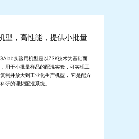
ge image
机型，高性能，提供小批量
MEGAlab实验用机型
是
以ZSK技术为基础而
型，用于小批量样品的配混实验，可
实现工
靠
复制并
放大到
工业化生产机型
， 它是配方
础科研的理想配混系统。