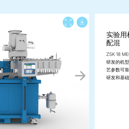
Download lar
View full screen
实验用
配混
ZSK 18 
研发的机
艺参数
可
研发和基