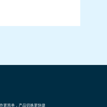
发，专注于灵活简便的操作。
品和医药行业）
参数能够可靠复制并放大到更大工业化生产机型
作
更
简单，产品切换
更
快捷