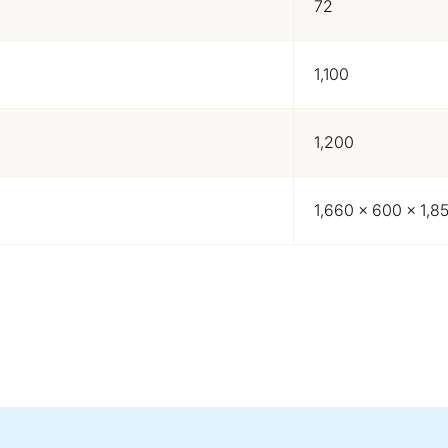
72
1,100
1,200
1,660 x 600 x 1,8