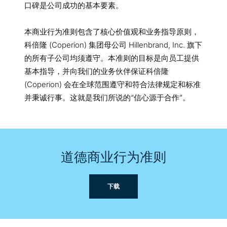
口碑是公司成功的基本要素。
本商业行为准则包含了核心价值观和业务指导原则，
科倍隆 (Coperion) 集团母公司 Hillenbrand, Inc. 旗下
的所有子公司均须遵守。本准则的目标是向员工提供
基本指导，并向我们的业务伙伴保证科倍隆
(Coperion) 会在全球范围遵守和符合法律规定和标准
并秉诚行事。这就是我们所说的“信心源于合作”。
道德商业行为准则
下载