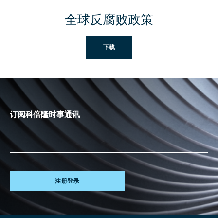
全球反腐败政策
下载
订阅科倍隆时事通讯
注册登录