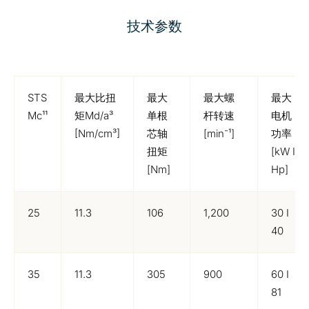
技术参数
STS
最大比扭
最大
最大螺
最大
Mc¹¹
矩Md/a³
单根
杆转速
电机
[Nm/cm³]
芯轴
[min⁻¹]
功率
扭矩
[kW I
[Nm]
Hp]
25
11.3
106
1,200
30 I
40
35
11.3
305
900
60 I
81