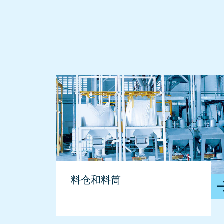
料仓和料筒