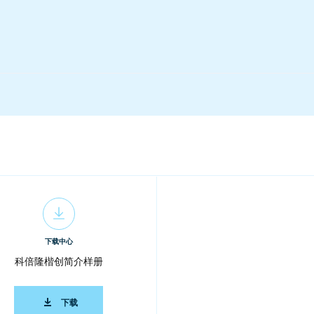
下载中心
科倍隆楷创简介样册
科倍隆楷创简介样册
下载