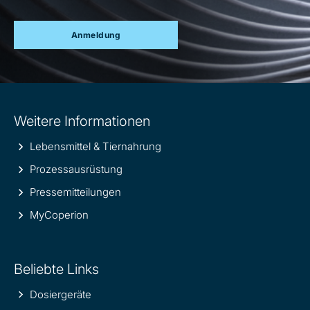
Anmeldung
Site
Weitere Informationen
information
Lebensmittel & Tiernahrung
Prozessausrüstung
Pressemitteilungen
MyCoperion
Beliebte Links
Dosiergeräte