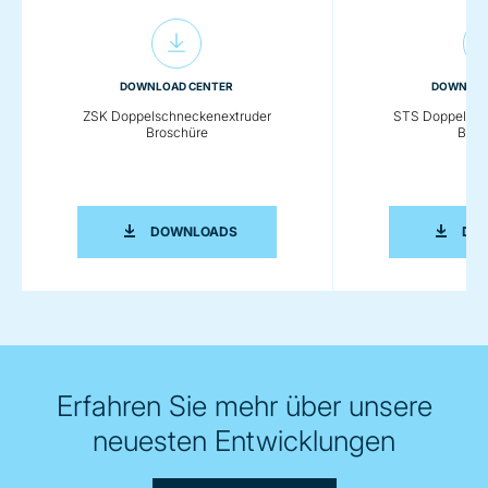
DOWNLOAD CENTER
DOWNLOA
ZSK Doppelschneckenextruder
STS Doppelsch
Broschüre
Bros
ZSK DOPPELSCHNECKENEXTRUDER 
DOWNLOADS
DO
Erfahren Sie mehr über unsere
neuesten Entwicklungen