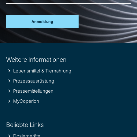
Anmeldung
Site
Weitere Informationen
information
Lebensmittel & Tiernahrung
Prozessausrüstung
Pressemitteilungen
MyCoperion
Beliebte Links
Dosiergeräte