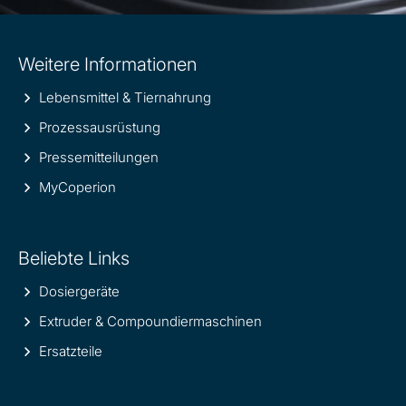
Site
Weitere Informationen
information
Lebensmittel & Tiernahrung
Prozessausrüstung
Pressemitteilungen
MyCoperion
Beliebte Links
Dosiergeräte
Extruder & Compoundiermaschinen
Ersatzteile