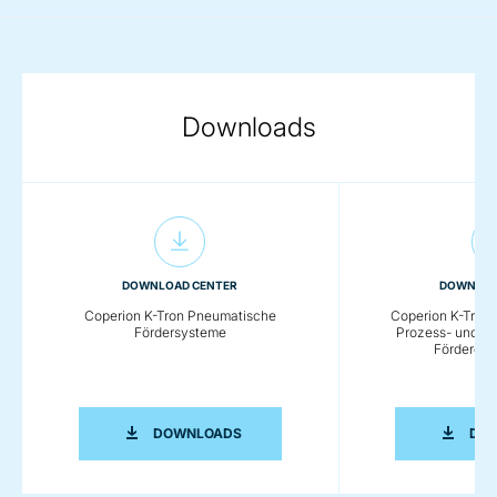
Downloads
DOWNLOAD CENTER
DOWNLOA
Coperion K-Tron Pneumatische
Coperion K-Tron 
Fördersysteme
Prozess- und Do
Förderein
COPERION K-TRON PNEUMATISCHE F
DOWNLOADS
DO