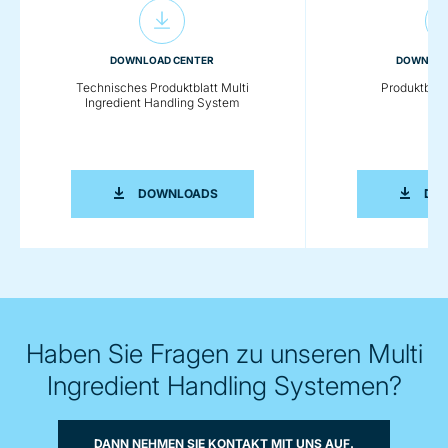
DOWNLOAD CENTER
DOWNLOA
Technisches Produktblatt Multi
Produktbla
Ingredient Handling System
TECHNISCHES PRODUKTBLATT MULTI 
DOWNLOADS
DO
Haben Sie Fragen zu unseren Multi
Ingredient Handling Systemen?
DANN NEHMEN SIE KONTAKT MIT UNS AUF.