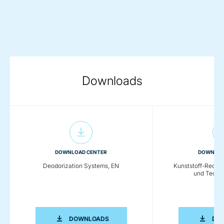
Downloads
DOWNLOAD CENTER
DOWNLOA
Deodorization Systems, EN
Kunststoff-Recy
und Techn
DEODORIZATION SYSTEMS, EN
DOWNLOADS
DO