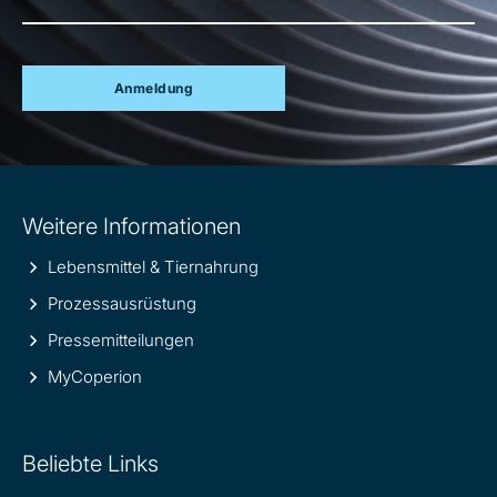
Anmeldung
Site
Weitere Informationen
information
Lebensmittel & Tiernahrung
Prozessausrüstung
Pressemitteilungen
MyCoperion
Beliebte Links