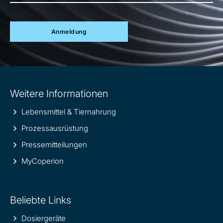
Anmeldung
Site
Weitere Informationen
information
Lebensmittel & Tiernahrung
Prozessausrüstung
Pressemitteilungen
MyCoperion
Beliebte Links
Dosiergeräte