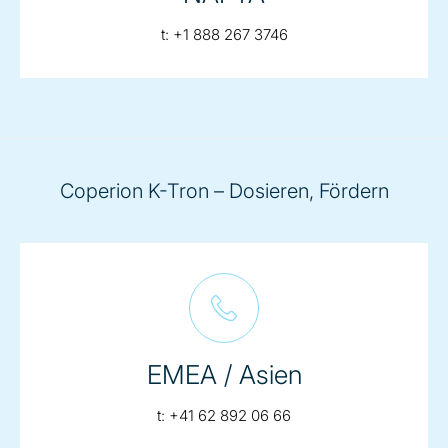
telephone:
t:
+1 888 267 3746
Coperion K-Tron – Dosieren, Fördern
EMEA / Asien
telephone:
t:
+41 62 892 06 66