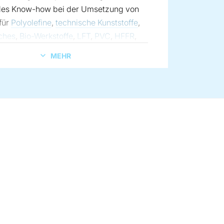
es Know-how bei der Umsetzung von
für
Polyolefine
,
technische Kunststoffe
,
ches
,
Bio-Werkstoffe
,
LFT
,
PVC
,
HFFR
,
andere Kunststoffanwendungen
. Die
MEHR
es Endprodukts steht immer im Fokus:
hmaterialaufgabe über das Fördern,
zen, Dispergieren, Homogenisieren,
nd den Druckaufbau bis zum Filtern und
n – Coperion und Coperion K-Tron
den Prozessschritt exakt auf Ihre
ngen ab. Das macht
eranlagen von Coperion zu
gen Lösungen für die
aufbereitung.