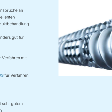
 Ansprüche an
ellenten
oduktbehandlung
ders gut für
r Verfahren mit
US
für Verfahren
t sehr gutem
n