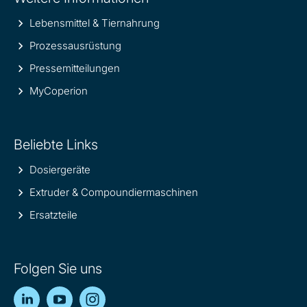
information
Lebensmittel & Tiernahrung
Prozessausrüstung
Pressemitteilungen
MyCoperion
Beliebte Links
Dosiergeräte
Extruder & Compoundiermaschinen
Ersatzteile
Folgen Sie uns
LinkedIn
YouTube
Instagram