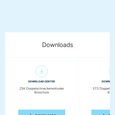
Downloads
DOWNLOAD CENTER
DOWNLOA
ZSK Doppelschneckenextruder
STS Doppelsch
Broschüre
Bros