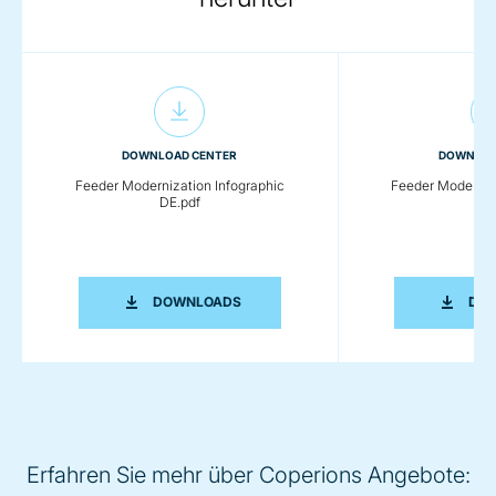
DOWNLOAD CENTER
DOWNLOA
Feeder Modernization Infographic
Feeder Moderniza
DE.pdf
DE.
FEEDER MODERNIZATION INFOGRAPHI
DOWNLOADS
DO
Erfahren Sie mehr über Coperions Angebote: