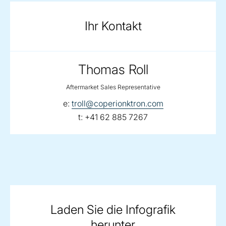
Ihr Kontakt
Thomas Roll
Aftermarket Sales Representative
email:
e:
troll@coperionktron.com
telephone:
t:
+41 62 885 7267
Laden Sie die Infografik
herunter