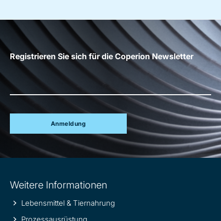
Registrieren Sie sich für die Coperion Newsletter
Anmeldung
Site
Weitere Informationen
information
Lebensmittel & Tiernahrung
Prozessausrüstung