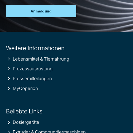
Anmeldung
Site
Weitere Informationen
information
Lebensmittel & Tiernahrung
Prozessausrüstung
Pressemitteilungen
MyCoperion
Beliebte Links
Dosiergeräte
Extruder & Compoundiermaschinen