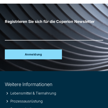
Registrieren Sie sich für die Coperion Newsletter
Anmeldung
Site
Weitere Informationen
information
Lebensmittel & Tiernahrung
Prozessausrüstung