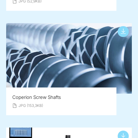
JPG (52,9KB)
Coperion Screw Shafts
JPG (153,3KB)