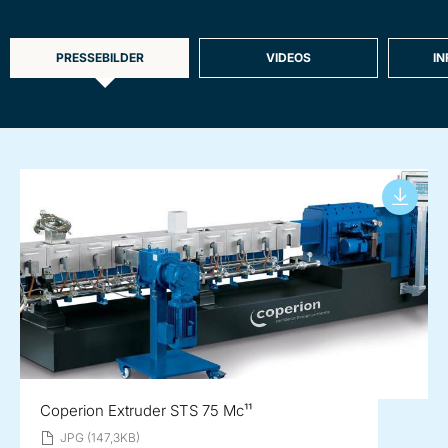
PRESSEBILDER
VIDEOS
I
Coperion Extruder STS 75 Mc¹¹
JPG (147,3KB)