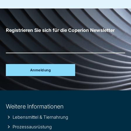
Registrieren Sie sich für die Coperion Newsletter
Anmeldung
Site
Weitere Informationen
information
Lebensmittel & Tiernahrung
Prozessausrüstung