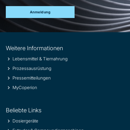
Anmeldung
Site
Weitere Informationen
information
Lebensmittel & Tiernahrung
Prozessausrüstung
Pressemitteilungen
MyCoperion
Beliebte Links
Dosiergeräte