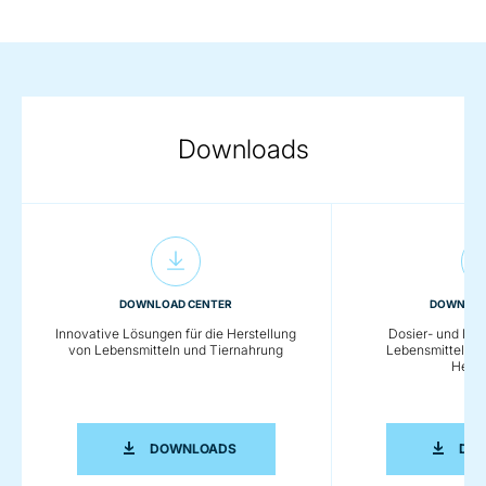
Downloads
DOWNLOAD CENTER
DOWNLOA
Innovative Lösungen für die Herstellung
Dosier- und Förd
von Lebensmitteln und Tiernahrung
Lebensmittel- u
Herst
INNOVATIVE LÖSUNGEN FÜR DIE HER
DOWNLOADS
DO