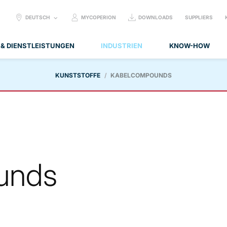
SELECT
DEUTSCH
MYCOPERION
DOWNLOADS
SUPPLIERS
LANGUAGE:
 & DIENSTLEISTUNGEN
INDUSTRIEN
KNOW-HOW
KUNSTSTOFFE
KABELCOMPOUNDS
unds