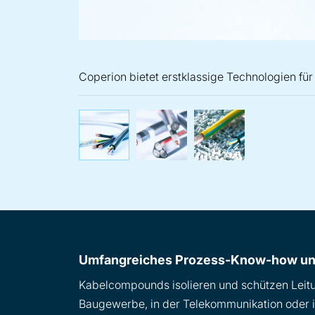
Coperion bietet erstklassige Technologien f
Coperion bietet erstklass
Coperion biete
Cop
Umfangreiches Prozess-Know-how und
Kabelcompounds isolieren und schützen Leitun
Baugewerbe, in der Telekommunikation oder