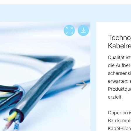
Download lar
View full screen
Technol
Kabelr
Qualität is
die Aufber
schersens
erwarten:
Produktqua
erzielt.
Coperion i
Bau komple
Kabel-Co