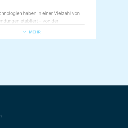
hnologien haben in einer Vielzahl von
dungen etabliert – von der
fgabe über die Förderung, Dosierung,
MEHR
Herstellung, Compoundierung und
hlung bis hin zum Speichern und
ompounds
von Kabelcompounds
m