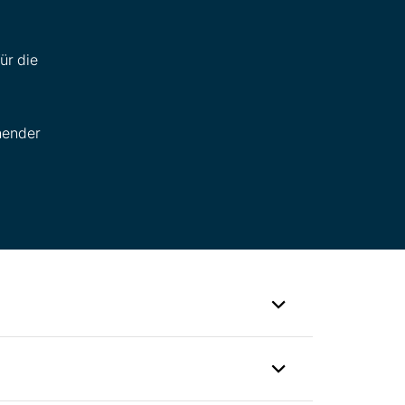
ür die
nender