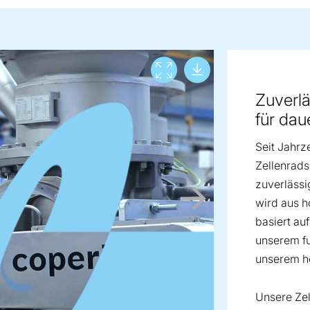
Download lar
View full screen
Zuverlä
für dau
Seit Jahrz
Zellenrads
zuverlässi
wird aus h
basiert au
unserem f
unserem h
Unsere Ze