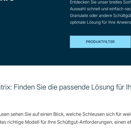
Entdecken Sie unser breites Sor
Auswahl schnell und einfach nac
Nutzen Si
Granulate oder andere Schüttgüter 
die Lösung
optimale Lösung für Ihre Anwen
PRODUKTFILTER
ix: Finden Sie die passende Lösung für Ih
usen sehen Sie auf einen Blick, welche Schleusen sich für w
das richtige Modell für Ihre Schüttgut-Anforderungen, einen e