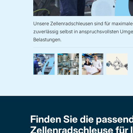
Unsere Zellenradschleusen sind für maximale 
zuverlässig selbst in anspruchsvollsten Um
Belastungen.
Unsere Zellenradschleusen
Unsere Zellenr
Jed
Finden Sie die passen
Zellenradschleuse für 