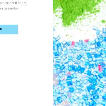
zessschritt kennt,
den gesamten
EN