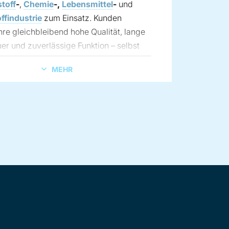
toff
-
,
Chemie
-,
Lebensmittel
-
und
ffindustrie
zum Einsatz. Kunden
hre gleichbleibend hohe Qualität, lange
r und zuverlässige Funktion – selbst
ruchsvollsten Betriebsbedingungen.
MEHR
folio umfasst Lösungen für
hygienische
sionsgeschützte Anwendungen sowie
rlässig selbst in anspruchsvollsten Umgebungen und meistern
in jeder Anwendung für eine dauerhaft störungsfreie Leistun
en, die Zellenradschleuse zu finden, die ihren Anforderunge
änglichkeit – für kürzere Reinigungszeiten und geringere Re
en mit vollständiger ATEX-Konformität.
ers anspruchsvolle Prozesse bieten wir
enradschleusen, die auch bei hohen
erenzen überzeugen und mit
lichen
Verschleißschutzoptionen
et werden können.
 die passende Zellenradschleuse für
ndung?