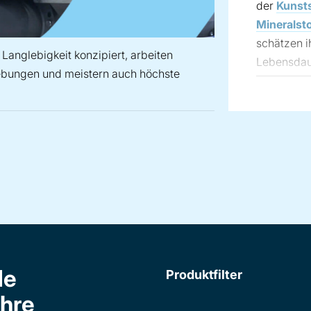
der
Kunsts
Mineralsto
schätzen i
Langlebigkeit konzipiert, arbeiten
Lebensdaue
gebungen und meistern auch höchste
unter ansp
Unser Port
und explo
 sind für maximale Langlebigkeit konzipiert, arbeiten zuve
adschleusen stehen für maximale Zuverlässigkeit und sorgen 
e Anwendung ist einzigartig. Deshalb helfen wir unseren Kund
Hygienische Zellenradschleusen mit vollständiger Zug
Ausführung
Für besond
zudem Zell
Druckdiff
fortschritt
ausgestatt
de
Produktfilter
Sie suchen
Ihre
Ihre Anwe