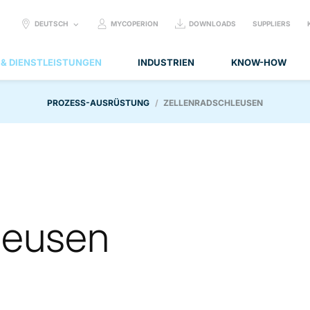
SELECT
DEUTSCH
MYCOPERION
DOWNLOADS
SUPPLIERS
LANGUAGE:
 & DIENSTLEISTUNGEN
INDUSTRIEN
KNOW-HOW
PROZESS-AUSRÜSTUNG
ZELLENRADSCHLEUSEN
leusen