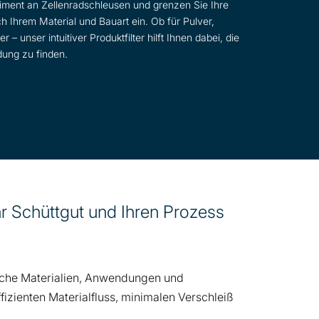
timent an Zellenradschleusen und grenzen Sie Ihre
h Ihrem Material und Bauart ein. Ob für Pulver,
e
unseren Produktfilter
und finden Sie
– unser intuitiver Produktfilter hilft Ihnen dabei, die
, die optimal zu Ihrem Prozess passt.
dung zu finden.
r Schüttgut und Ihren Prozess
elche Materialien, Anwendungen und
ffizienten Materialfluss, minimalen Verschleiß