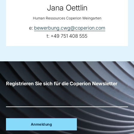
Jana Oettlin
Human Ressources Coperion Weingarten
email:
e:
bewerbung.cwg@coperion.com
telephone:
t:
+49 751 408 555
Registrieren Sie sich für die Coperion Newsletter
Anmeldung