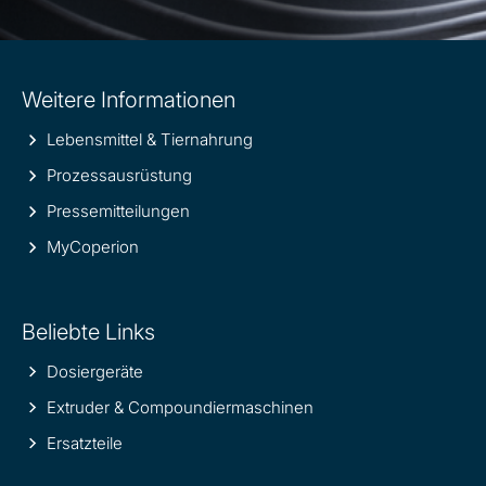
Site
Weitere Informationen
information
Lebensmittel & Tiernahrung
Prozessausrüstung
Pressemitteilungen
MyCoperion
Beliebte Links
Dosiergeräte
Extruder & Compoundiermaschinen
Ersatzteile