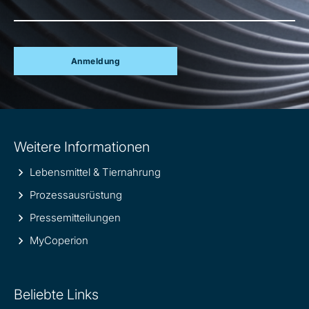
Anmeldung
Site
Weitere Informationen
information
Lebensmittel & Tiernahrung
Prozessausrüstung
Pressemitteilungen
MyCoperion
Beliebte Links