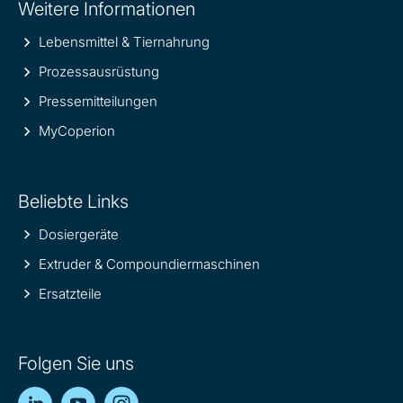
Weitere Informationen
information
Lebensmittel & Tiernahrung
Prozessausrüstung
Pressemitteilungen
MyCoperion
Beliebte Links
Dosiergeräte
Extruder & Compoundiermaschinen
Ersatzteile
Folgen Sie uns
LinkedIn
YouTube
Instagram